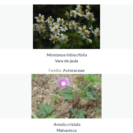
Montanoa hibiscifolia
Vara de jaula
Familia:
Asteraceae
Anoda cristata
Malvavisca