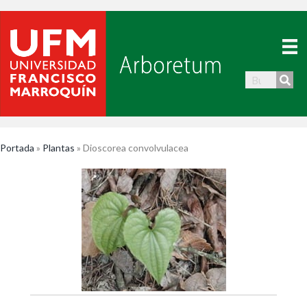
Portada
»
Plantas
»
Dioscorea convolvulacea