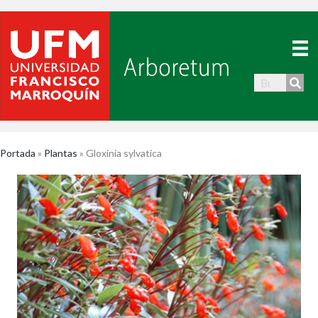
Portada
»
Plantas
»
Gloxinia sylvatica