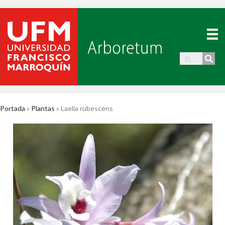
Portada
»
Plantas
»
Laelia rubescens