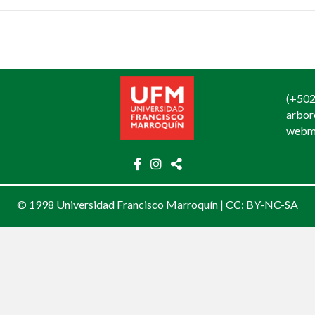
(+502
arbo
webm
© 1998 Universidad Francisco Marroquín |
CC: BY-NC-SA