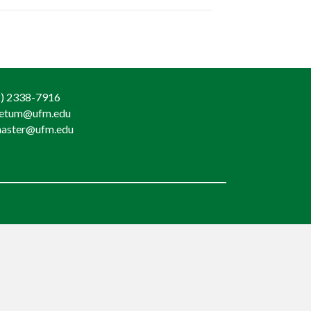
) 2338-7916
retum@ufm.edu
aster@ufm.edu