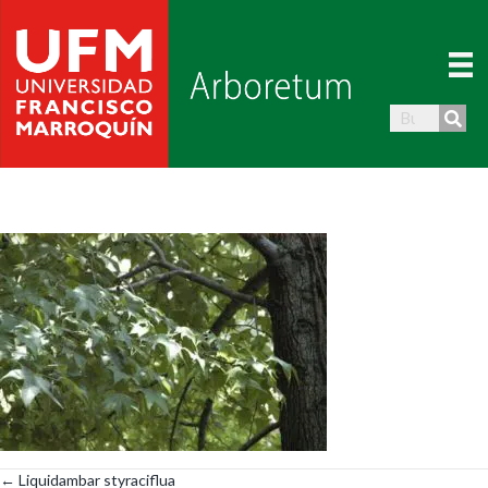
← Liquidambar styraciflua