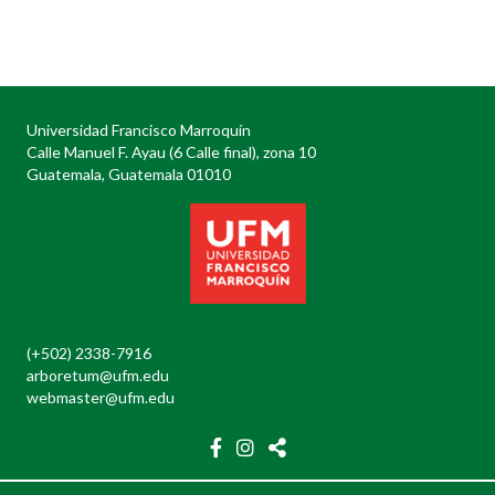
Posts
navigation
Universidad Francisco Marroquín
Calle Manuel F. Ayau (6 Calle final), zona 10
Guatemala, Guatemala 01010
(+502) 2338-7916
arboretum@ufm.edu
webmaster@ufm.edu