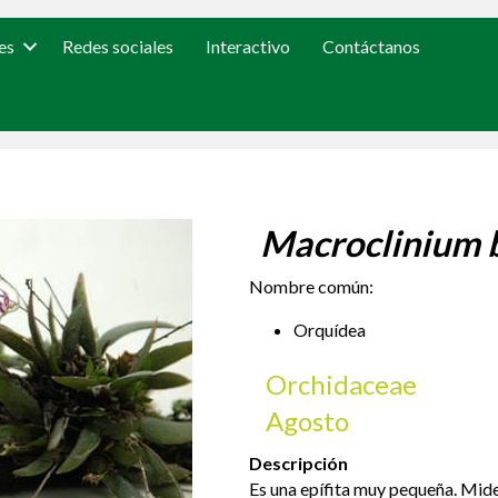
es
Redes sociales
Interactivo
Contáctanos
Macroclinium b
Nombre común:
Orquídea
Orchidaceae
Agosto
Descripción
Es una epífita muy pequeña. Mide