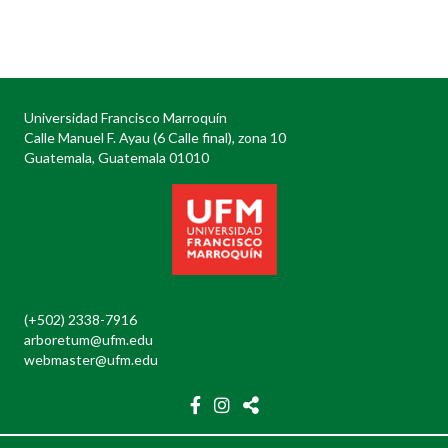
Posts
navigation
Universidad Francisco Marroquín
Calle Manuel F. Ayau (6 Calle final), zona 10
Guatemala, Guatemala 01010
(+502) 2338-7916
arboretum@ufm.edu
webmaster@ufm.edu