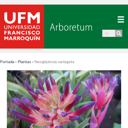
Portada
»
Plantas
»
Neoglaziovia variegata