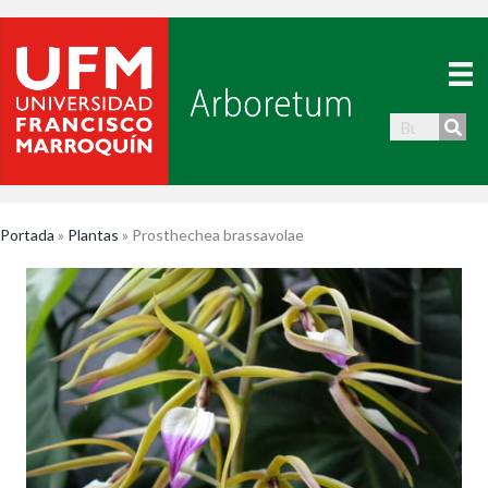
Portada
»
Plantas
»
Prosthechea brassavolae