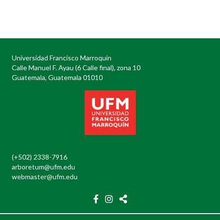
Posts
navigation
Universidad Francisco Marroquín
Calle Manuel F. Ayau (6 Calle final), zona 10
Guatemala, Guatemala 01010
(+502) 2338-7916
arboretum@ufm.edu
webmaster@ufm.edu