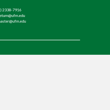
) 2338-7916
retum@ufm.edu
aster@ufm.edu