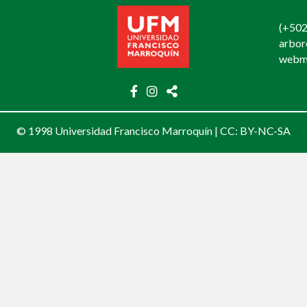
(+502
arbo
webm
© 1998 Universidad Francisco Marroquín |
CC: BY-NC-SA