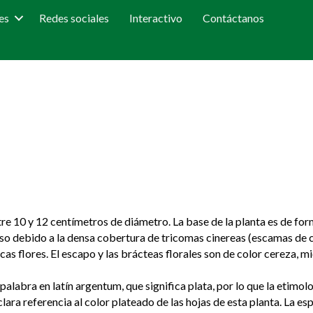
es
Redes sociales
Interactivo
Contáctanos
re 10 y 12 centímetros de diámetro. La base de la planta es de for
so debido a la densa cobertura de tricomas cinereas (escamas de col
as flores. El escapo y las brácteas florales son de color cereza, mie
 palabra en latín argentum, que significa plata, por lo que la etimolo
lara referencia al color plateado de las hojas de esta planta. La es