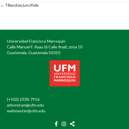
← Tillandsia juncifolia
Posts
navigation
Universidad Francisco Marroquín
Calle Manuel F. Ayau (6 Calle final), zona 10
Guatemala, Guatemala 01010
(+502) 2338-7916
arboretum@ufm.edu
webmaster@ufm.edu