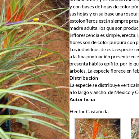
y con bases de hojas de color pú
sus hojas y en su base una roseta
estoloníferos están siempre prese
madre adulta, los que son produc
inflorescencia es simple, erecta,
flores son de color púrpura con pi
Los individuos de esta especie re
a la fina puntuación presente en e
presenta hábito epífito, por lo qu
árboles. La especie florece en f
Distribución
La especie se distribuye vertica
a lo largo y ancho de México y 
Autor ficha
Héctor Castañeda