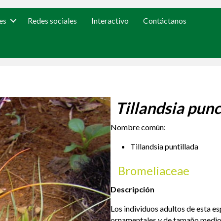
es
Redes sociales
Interactivo
Contáctanos
Tillandsia punc
Nombre común:
Tillandsia puntillada
Bromeliaceae
Descripción
Los individuos adultos de esta e
ornamentales y de tamaño medio, 