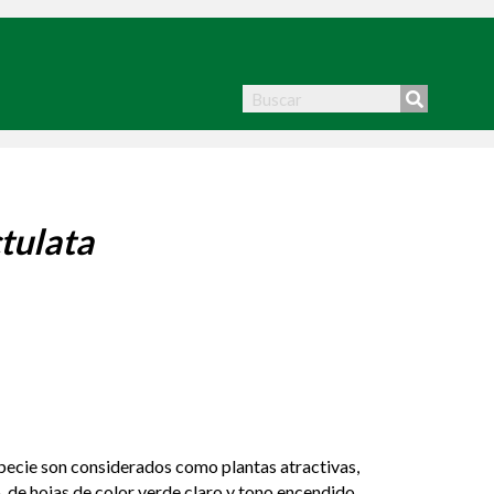
tulata
specie son considerados como plantas atractivas,
de hojas de color verde claro y tono encendido