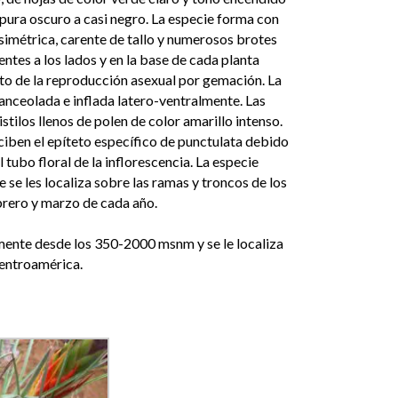
rpura oscuro a casi negro. La especie forma con
 simétrica, carente de tallo y numerosos brotes
ntes a los lados y en la base de cada planta
to de la reproducción asexual por gemación. La
 lanceolada e inflada latero-ventralmente. Las
stilos llenos de polen de color amarillo intenso.
ciben el epíteto específico de punctulata debido
l tubo floral de la inflorescencia. La especie
e se les localiza sobre las ramas y troncos de los
ebrero y marzo de cada año.
lmente desde los 350-2000 msnm y se le localiza
Centroamérica.