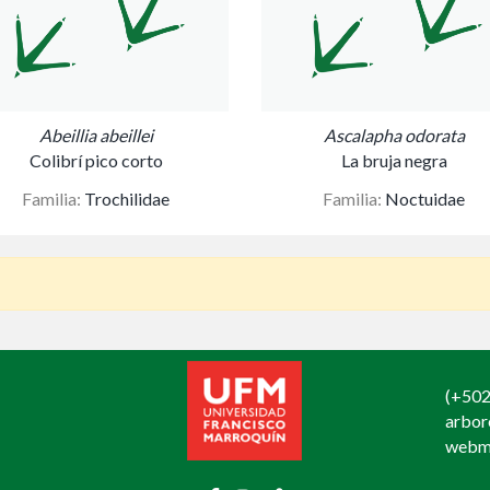
Abeillia abeillei
Ascalapha odorata
Colibrí pico corto
La bruja negra
Familia:
Trochilidae
Familia:
Noctuidae
(+502
arbo
webm