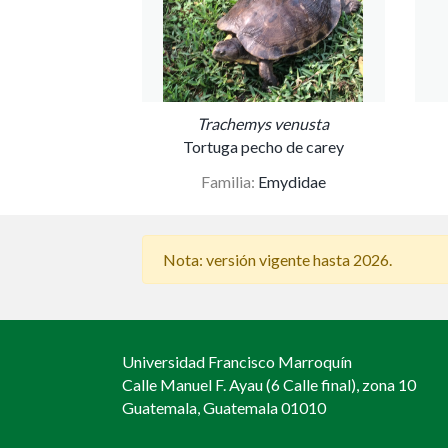
Trachemys venusta
Tortuga pecho de carey
Familia:
Emydidae
Nota: versión vigente hasta 2026.
Universidad Francisco Marroquín
Calle Manuel F. Ayau (6 Calle final), zona 10
Guatemala, Guatemala 01010