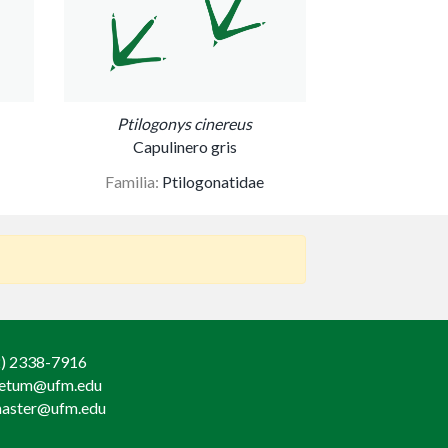
Ptilogonys cinereus
Capulinero gris
Familia:
Ptilogonatidae
) 2338-7916
retum@ufm.edu
aster@ufm.edu