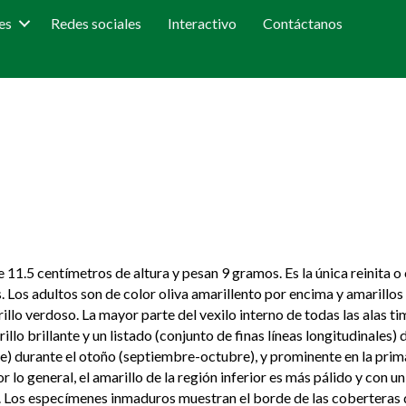
es
Redes sociales
Interactivo
Contáctanos
11.5 centímetros de altura y pesan 9 gramos. Es la única reinita o 
. Los adultos son de color oliva amarillento por encima y amarillos
llo verdoso. La mayor parte del vexilo interno de todas las alas t
arillo brillante y un listado (conjunto de finas líneas longitudinales) 
te) durante el otoño (septiembre-octubre), y prominente en la pri
Por lo general, el amarillo de la región inferior es más pálido y con 
o. Los especímenes inmaduros muestran el borde de las coberteras d