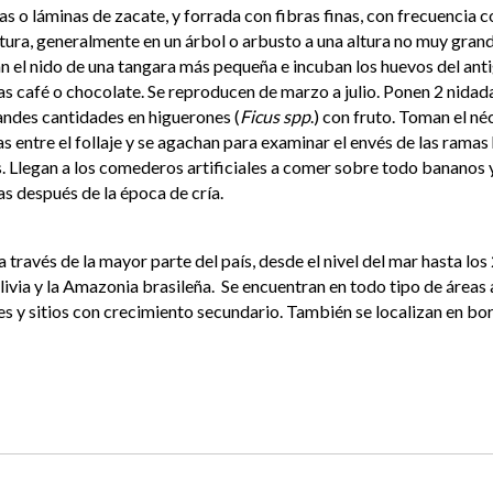
jas o láminas de zacate, y forrada con fibras finas, con frecuencia 
altura, generalmente en un árbol o arbusto a una altura no muy gra
 el nido de una tangara más pequeña e incuban los huevos del ant
s café o chocolate. Se reproducen de marzo a julio. Ponen 2 nidad
andes cantidades en higuerones (
Ficus spp
.) con fruto. Toman el néc
as entre el follaje y se agachan para examinar el envés de las ramas h
. Llegan a los comederos artificiales a comer sobre todo bananos 
s después de la época de cría.
través de la mayor parte del país, desde el nivel del mar hasta los
ivia y la Amazonia brasileña. Se encuentran en todo tipo de áreas a
des y sitios con crecimiento secundario. También se localizan en b