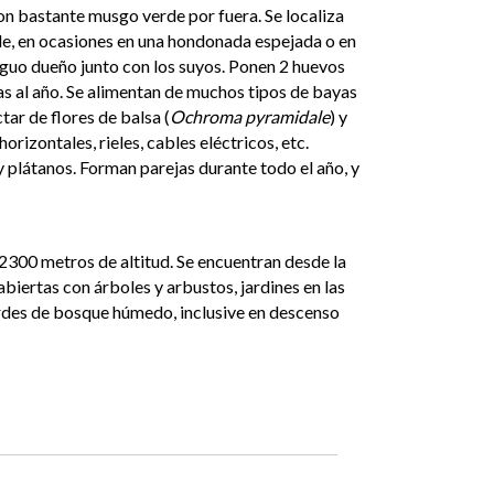
con bastante musgo verde por fuera. Se localiza
nde, en ocasiones en una hondonada espejada o en
iguo dueño junto con los suyos. Ponen 2 huevos
as al año. Se alimentan de muchos tipos de bayas
tar de flores de balsa (
Ochroma pyramidale
) y
orizontales, rieles, cables eléctricos, etc.
y plátanos. Forman parejas durante todo el año, y
 2300 metros de altitud. Se encuentran desde la
biertas con árboles y arbustos, jardines en las
ordes de bosque húmedo, inclusive en descenso