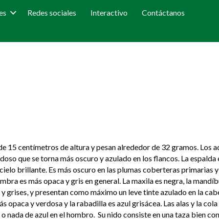
es
Redes sociales
Interactivo
Contáctanos
de 15 centímetros de altura y pesan alrededor de 32 gramos. Los a
verdoso que se torna más oscuro y azulado en los flancos. La espalda 
l cielo brillante. Es más oscuro en las plumas coberteras primarias 
embra es más opaca y gris en general. La maxila es negra, la mandíbu
 grises, y presentan como máximo un leve tinte azulado en la cabeza
 opaca y verdosa y la rabadilla es azul grisácea. Las alas y la cola
 o nada de azul en el hombro. Su nido consiste en una taza bien co