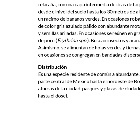
telaraña, con una capa intermedia de tiras de ho
desde el nivel del suelo hasta los 30 metros de 
un racimo de bananos verdes. En ocasiones roban
de color gris azulado pálido con abundante mota
y semillas ariladas. En ocasiones se reúnen en gr
de poró (
Erythrina spp
.). Buscan insectos y arañ
Asimismo, se alimentan de hojas verdes y tiernas
en ocasiones se congregan en bandadas dispersa
Distribución
Es una especie residente de común a abundante a 
parte central de México hasta el noroeste de Bol
afueras de la ciudad, parques y plazas de ciuda
hasta el dosel.