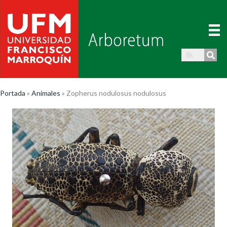
Portada
»
Animales
»
Zopherus nodulosus nodulosus