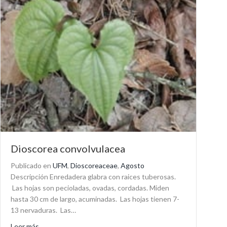
Dioscorea convolvulacea
Publicado en
UFM
,
Dioscoreaceae
,
Agosto
Descripción Enredadera glabra con raices tuberosas.
Las hojas son pecioladas, ovadas, cordadas. Miden
hasta 30 cm de largo, acuminadas. Las hojas tienen 7-
13 nervaduras. Las…
about Dioscorea convolvulacea
Leer más