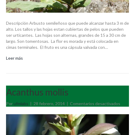
Descripción Arbusto semileñoso que puede alcanzar hasta 3 m de
alto. Los tallos y las hojas estan cubiertas de pelos que pueden
ser urticantes. Las hojas son alternas, grandes de 15 a 30 cm de
largo. Son tomentosas. La flor es morada y está colocada en
cimas terminales. El fruto es una cápsula valvada con…
Leer más
Acanthus mollis
en
Por
ufmlabs
|
28 febrero, 2014
|
Comentarios desactivados
Acanth
mollis