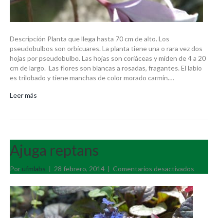
Descripción Planta que llega hasta 70 cm de alto. Los
pseudobulbos son orbicuares. La planta tiene una o rara vez dos
hojas por pseudobulbo. Las hojas son coriáceas y miden de 4 a 20
cm de largo. Las flores son blancas a rosadas, fragantes. El labio
es trilobado y tiene manchas de color morado carmín.…
Leer más
Ajuga reptans
en
Por
ufmlabs
|
28 febrero, 2014
|
Comentarios desactivados
Ajuga
reptans