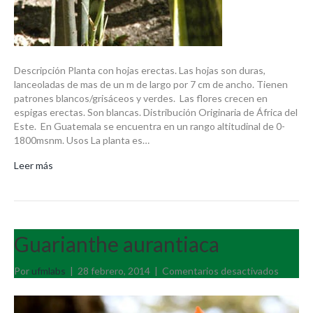
Descripción Planta con hojas erectas. Las hojas son duras,
lanceoladas de mas de un m de largo por 7 cm de ancho. Tienen
patrones blancos/grisáceos y verdes. Las flores crecen en
espigas erectas. Son blancas. Distribución Originaria de África del
Este. En Guatemala se encuentra en un rango altitudinal de 0-
1800msnm. Usos La planta es…
Leer más
Guarianthe aurantiaca
en
Por
ufmlabs
|
28 febrero, 2014
|
Comentarios desactivados
Guarian
auranti