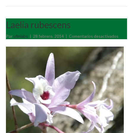
Laelia rubescens
en
Por
ufmlabs
|
28 febrero, 2014
|
Comentarios desactivados
Laelia
rubesc