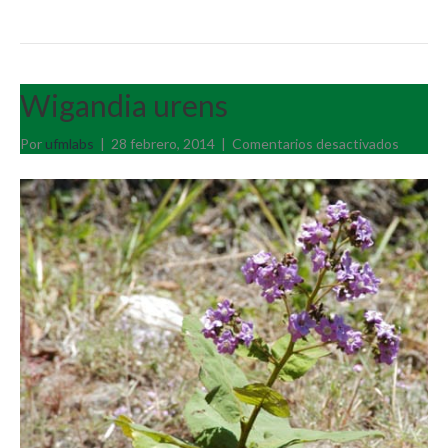
Wigandia urens
en
Por
ufmlabs
|
28 febrero, 2014
|
Comentarios desactivados
Wigand
urens