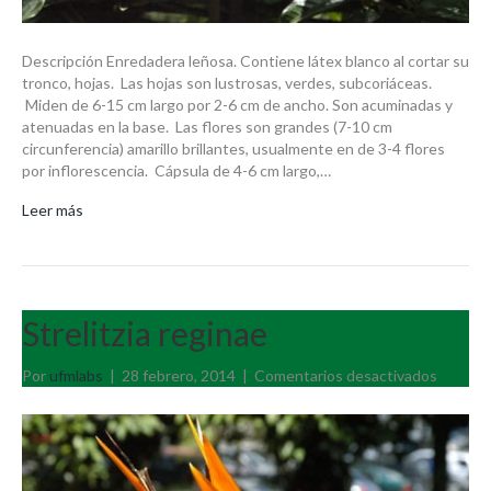
Descripción Enredadera leñosa. Contiene látex blanco al cortar su
tronco, hojas. Las hojas son lustrosas, verdes, subcoriáceas.
Miden de 6-15 cm largo por 2-6 cm de ancho. Son acuminadas y
atenuadas en la base. Las flores son grandes (7-10 cm
circunferencia) amarillo brillantes, usualmente en de 3-4 flores
por inflorescencia. Cápsula de 4-6 cm largo,…
Leer más
Strelitzia reginae
en
Por
ufmlabs
|
28 febrero, 2014
|
Comentarios desactivados
Strelitzi
reginae