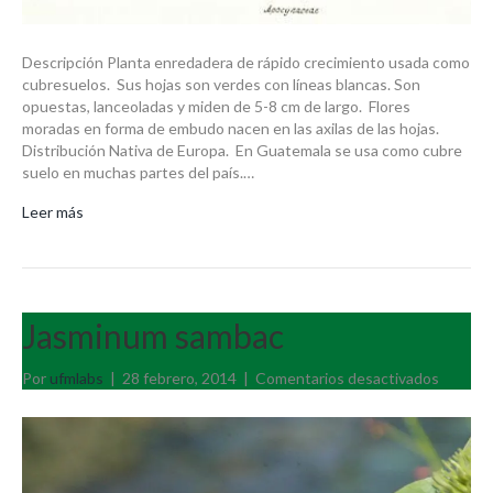
Descripción Planta enredadera de rápido crecimiento usada como
cubresuelos. Sus hojas son verdes con líneas blancas. Son
opuestas, lanceoladas y miden de 5-8 cm de largo. Flores
moradas en forma de embudo nacen en las axilas de las hojas.
Distribución Nativa de Europa. En Guatemala se usa como cubre
suelo en muchas partes del país.…
Leer más
Jasminum sambac
en
Por
ufmlabs
|
28 febrero, 2014
|
Comentarios desactivados
Jasmin
sambac