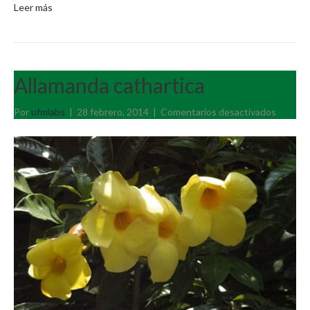
Leer más
Allamanda cathartica
en
Por
ufmlabs
|
28 febrero, 2014
|
Comentarios desactivados
Allaman
cathart