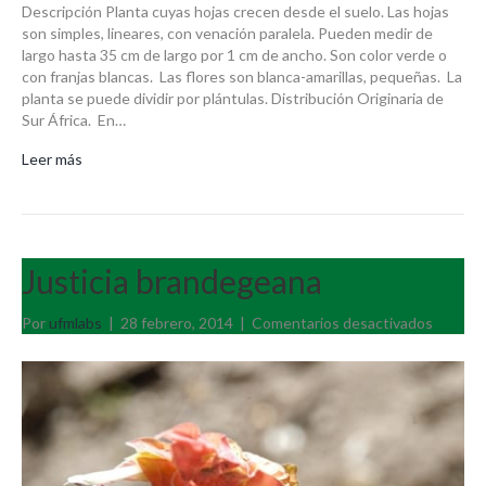
Descripción Planta cuyas hojas crecen desde el suelo. Las hojas
son simples, lineares, con venación paralela. Pueden medir de
largo hasta 35 cm de largo por 1 cm de ancho. Son color verde o
con franjas blancas. Las flores son blanca-amarillas, pequeñas. La
planta se puede dividir por plántulas. Distribución Originaria de
Sur África. En…
Leer más
Justicia brandegeana
en
Por
ufmlabs
|
28 febrero, 2014
|
Comentarios desactivados
Justicia
brande