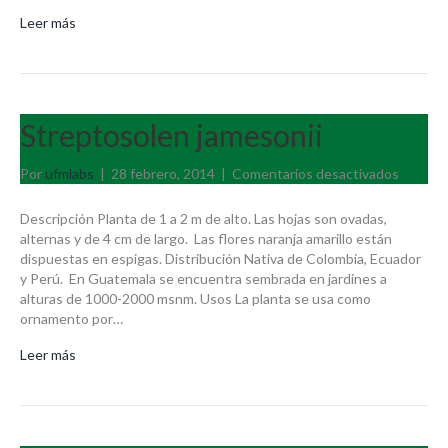
Leer más
Streptosolen jamesonii
en
Por
ufmlabs
|
28 febrero, 2014
|
Comentarios desactivados
Strepto
jameson
Descripción Planta de 1 a 2 m de alto. Las hojas son ovadas,
alternas y de 4 cm de largo. Las flores naranja amarillo están
dispuestas en espigas. Distribución Nativa de Colombia, Ecuador
y Perú. En Guatemala se encuentra sembrada en jardines a
alturas de 1000-2000 msnm. Usos La planta se usa como
ornamento por…
Leer más