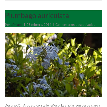
Plumbago auriculata
en
Por
ufmlabs
|
28 febrero, 2014
|
Comentarios desactivados
Plumba
auricula
Descripción Arbusto con tallo leñoso. Las hojas son verde claro y