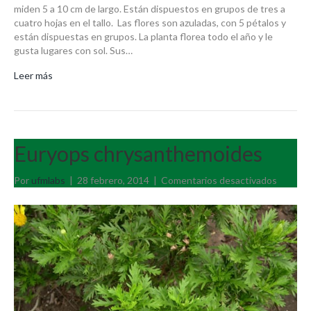
miden 5 a 10 cm de largo. Están dispuestos en grupos de tres a
cuatro hojas en el tallo. Las flores son azuladas, con 5 pétalos y
están dispuestas en grupos. La planta florea todo el año y le
gusta lugares con sol. Sus…
Leer más
Euryops chrysanthemoides
en
Por
ufmlabs
|
28 febrero, 2014
|
Comentarios desactivados
Euryop
chrysa