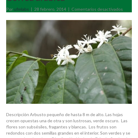
en
Por
ufmlabs
|
28 febrero, 2014
|
Comentarios desactivados
Coffea
arabica
Descripción Arbusto pequeño de hasta 8 m de alto. Las hojas
crecen opuestas una de otra y son lustrosas, verde oscuro. Las
flores son subsésiles, fragantes y blancas. Los frutos son
redondos con dos semillas grandes en el interior. Son verdes y se