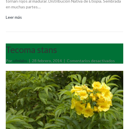
tornan rojos al madurar. Distribución Nativa de Etiopía. Sembrada
en muchas partes…
Leer más
Tecoma stans
en
Por
ufmlabs
|
28 febrero, 2014
|
Comentarios desactivados
Tecoma
stans