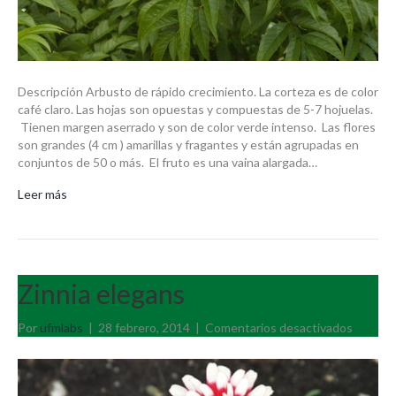
Descripción Arbusto de rápido crecimiento. La corteza es de color
café claro. Las hojas son opuestas y compuestas de 5-7 hojuelas.
Tienen margen aserrado y son de color verde intenso. Las flores
son grandes (4 cm ) amarillas y fragantes y están agrupadas en
conjuntos de 50 o más. El fruto es una vaina alargada…
Leer más
Zinnia elegans
en
Por
ufmlabs
|
28 febrero, 2014
|
Comentarios desactivados
Zinnia
elegans