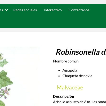
es
Redes sociales
Interactivo
Contáctanos
Robinsonella d
Nombre común:
Amapola
Chaqueta de novia
Malvaceae
Descripción
Árbol o arbusto de 6 m. Las rama