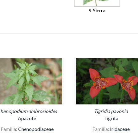
S. Sierra
henopodium ambrosioides
Tigridia pavonia
Apazote
Tigrita
Familia:
Chenopodiaceae
Familia:
Iridaceae