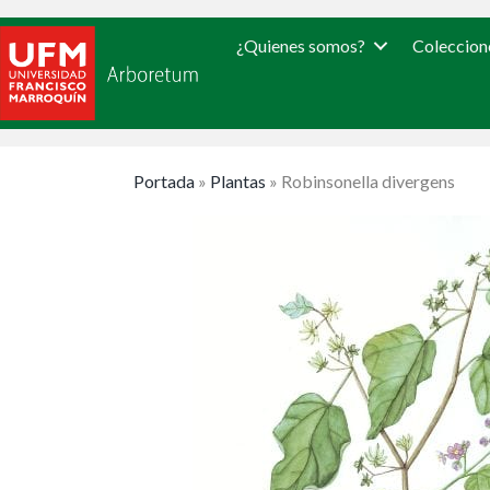
¿Quienes somos?
Coleccion
Portada
»
Plantas
»
Robinsonella divergens