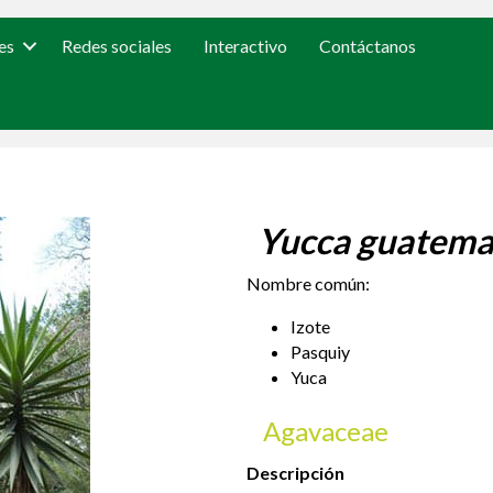
es
Redes sociales
Interactivo
Contáctanos
Yucca guatema
Nombre común:
Izote
Pasquiy
Yuca
Agavaceae
Descripción