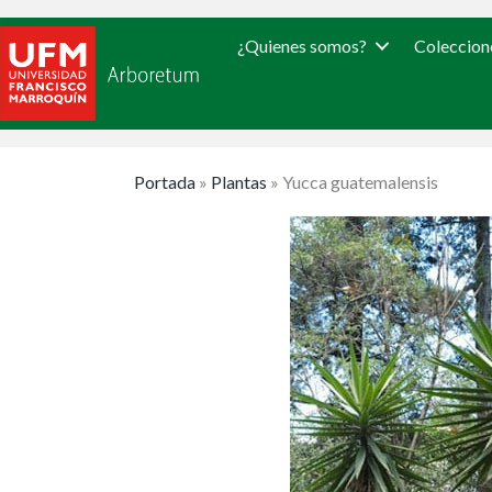
¿Quienes somos?
Coleccion
Portada
»
Plantas
»
Yucca guatemalensis