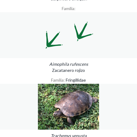
Familia:
Aimophila rufescens
Zacatanero rojizo
Familia:
Fringillidae
Trachemys venusta