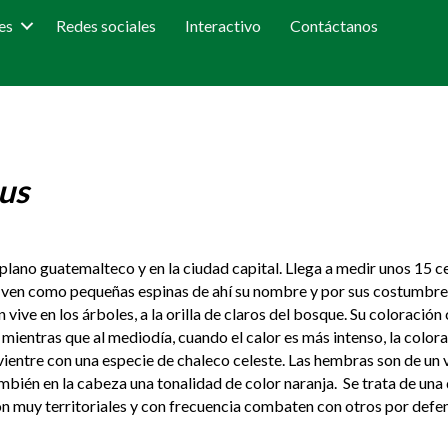
es
Redes sociales
Interactivo
Contáctanos
us
plano guatemalteco y en la ciudad capital. Llega a medir unos 15 cen
e ven como pequeñas espinas de ahí su nombre y por sus costumb
vive en los árboles, a la orilla de claros del bosque. Su coloración
mientras que al mediodía, cuando el calor es más intenso, la color
el vientre con una especie de chaleco celeste. Las hembras son de 
ién en la cabeza una tonalidad de color naranja. Se trata de una de
 muy territoriales y con frecuencia combaten con otros por defend