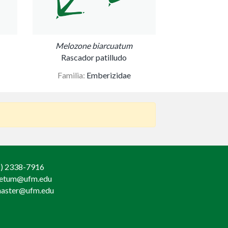
Melozone biarcuatum
Rascador patilludo
Familia:
Emberizidae
) 2338-7916
retum@ufm.edu
aster@ufm.edu