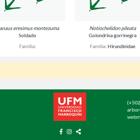
anaus eresimus montezuma
Notiochelidon pileata
Soldado
Golondrina gorrinegra
Familia:
Familia:
Hirundinidae
(+502
arbo
webm