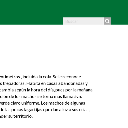
tímetros., incluida la cola. Se le reconoce
res trepadoras. Habita en casas abandonadas y
 cambia según la hora del día, pues por la mañana
ación de los machos se torna más llamativa:
un verde claro uniforme. Los machos de algunas
 las pocas lagartijas que dan a luz a sus crías,
er su territorio.