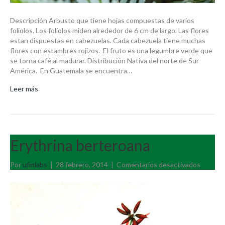
Descripción Arbusto que tiene hojas compuestas de varios
foliolos. Los foliolos miden alrededor de 6 cm de largo. Las flores
estan dispuestas en cabezuelas. Cada cabezuela tiene muchas
flores con estambres rojizos. El fruto es una legumbre verde que
se torna café al madurar. Distribución Nativa del norte de Sur
América. En Guatemala se encuentra…
Leer más
Erythrina berteroana
en
Por
ufmlabs
|
28 febrero, 2014
|
Comentarios desactivados
Erythri
bertero