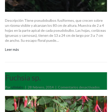
Descripción Tiene pseudobulbos fusiformes, que crecen sobre
un rizoma visible y alcanzan los 80 cm de altura. Muestra de 2 a 4
hojas en la parte apical de cada pseudobulbo. Las hojas, coriáceas
(gruesas y carnosas), tienen de 13 a 24 cm de largo por 3 a 7 cm
de ancho. Su escapo floral puede…
Leer más
Fuchsia sp.
en
Por
ufmlabs
|
28 febrero, 2014
|
Comentarios desactivados
Fuchsia
sp.