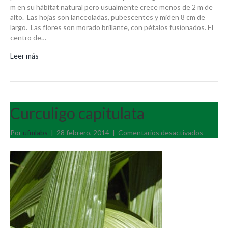
m en su hábitat natural pero usualmente crece menos de 2 m de
alto. Las hojas son lanceoladas, pubescentes y miden 8 cm de
largo. Las flores son morado brillante, con pétalos fusionados. El
centro de…
Leer más
Curculigo capitulata
en
Por
ufmlabs
|
28 febrero, 2014
|
Comentarios desactivados
Curculi
capitula