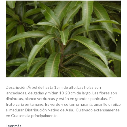
indica
Descripción Árbol de hasta 15 m de alto. Las hojas son
lanceoladas, delgadas y miden 10-20 cm de largo. Las flores son
diminutas, blanco verduzcas y están en grandes panículas. El
fruto varía en tamano. Es verde y se torna naranja, amarillo o rojizo
al madurar. Distribución Nativo de Asia. Cultivado extensamente
en Guatemala principalmente…
Leer más