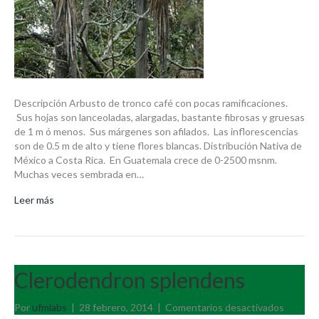
Descripción Arbusto de tronco café con pocas ramificaciones.
Sus hojas son lanceoladas, alargadas, bastante fibrosas y gruesas
de 1 m ó menos. Sus márgenes son afilados. Las inflorescencias
son de 0.5 m de alto y tiene flores blancas. Distribución Nativa de
México a Costa Rica. En Guatemala crece de 0-2500 msnm.
Muchas veces sembrada en…
Leer más
Clerodendron splendens
en
Por
ufmlabs
|
28 febrero, 2014
|
Comentarios desactivados