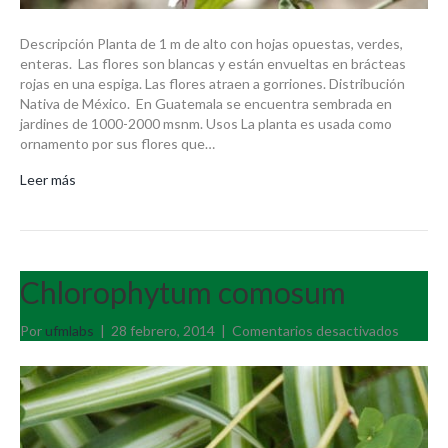
Descripción Planta de 1 m de alto con hojas opuestas, verdes,
enteras. Las flores son blancas y están envueltas en brácteas
rojas en una espiga. Las flores atraen a gorriones. Distribución
Nativa de México. En Guatemala se encuentra sembrada en
jardines de 1000-2000 msnm. Usos La planta es usada como
ornamento por sus flores que…
Leer más
Chlorophytum comosum
en
Por
ufmlabs
|
28 febrero, 2014
|
Comentarios desactivados
Chloro
comos