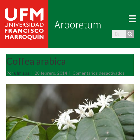
Coffea arabica
en
Por
ufmlabs
|
28 febrero, 2014
|
Comentarios desactivados
Coffea
arabica