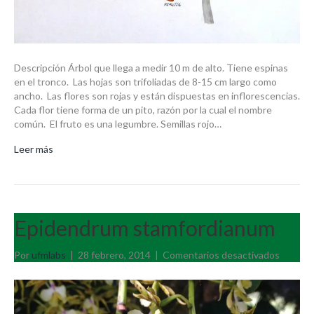
Descripción Árbol que llega a medir 10 m de alto. Tiene espinas
en el tronco. Las hojas son trifoliadas de 8-15 cm largo como
ancho. Las flores son rojas y están dispuestas en inflorescencias.
Cada flor tiene forma de un pito, razón por la cual el nombre
común. El fruto es una legumbre. Semillas rojo…
Leer más
Epidendrum stamfordianum
en
Por
ufmlabs
|
28 febrero, 2014
|
Comentarios desactivados
Epiden
stamfo