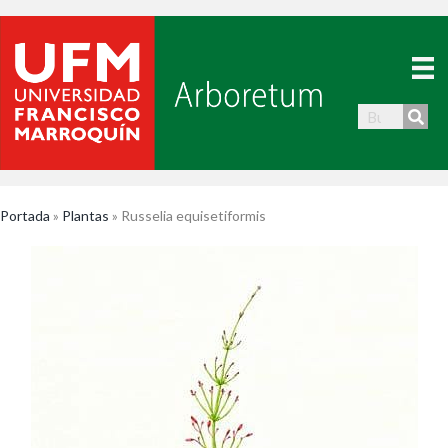
Portada
»
Plantas
»
Russelia equisetiformis