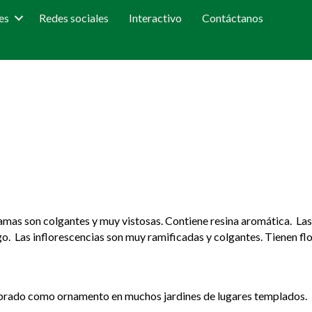
es
Redes sociales
Interactivo
Contáctanos
amas son colgantes y muy vistosas. Contiene resina aromática. Las 
go. Las inflorescencias son muy ramificadas y colgantes. Tienen f
brado como ornamento en muchos jardines de lugares templados.