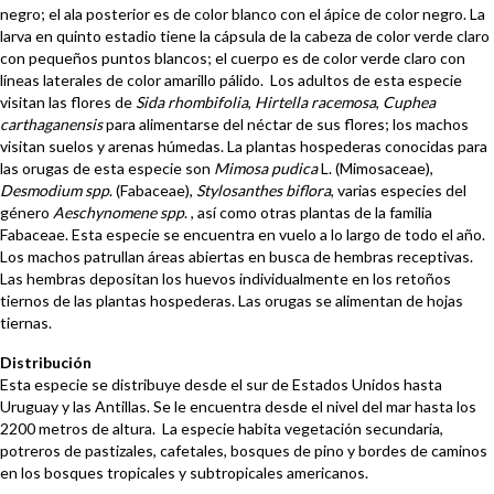
negro; el ala posterior es de color blanco con el ápice de color negro. La
larva en quinto estadio tiene la cápsula de la cabeza de color verde claro
con pequeños puntos blancos; el cuerpo es de color verde claro con
líneas laterales de color amarillo pálido. Los adultos de esta especie
visitan las flores de
Sida rhombifolia
,
Hirtella racemosa
,
Cuphea
carthaganensis
para alimentarse del néctar de sus flores; los machos
visitan suelos y arenas húmedas. La plantas hospederas conocidas para
las orugas de esta especie son
Mimosa pudica
L. (Mimosaceae),
Desmodium spp
. (Fabaceae),
Stylosanthes biflora
, varias especies del
género
Aeschynomene spp
. , así como otras plantas de la familia
Fabaceae. Esta especie se encuentra en vuelo a lo largo de todo el año.
Los machos patrullan áreas abiertas en busca de hembras receptivas.
Las hembras depositan los huevos individualmente en los retoños
tiernos de las plantas hospederas. Las orugas se alimentan de hojas
tiernas.
Distribución
Esta especie se distribuye desde el sur de Estados Unidos hasta
Uruguay y las Antillas. Se le encuentra desde el nivel del mar hasta los
2200 metros de altura. La especie habita vegetación secundaria,
potreros de pastizales, cafetales, bosques de pino y bordes de caminos
en los bosques tropicales y subtropicales americanos.