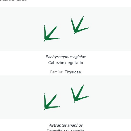
Pachyramphus aglaiae
Cabezón degollado
Familia:
Tityridae
Astraptes anaphus
Destello coli-amarilla