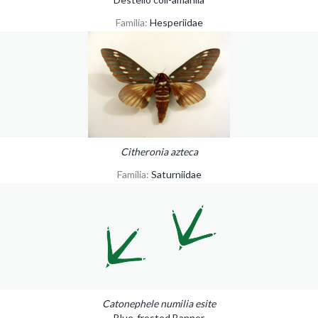
Familia:
Hesperiidae
Citheronia azteca
Familia:
Saturniidae
Catonephele numilia esite
Blue-frosted Banner